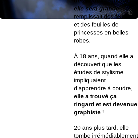
dessinatrice quand
elle sera grande
» et
remplissait des feuilles
et des feuilles de
princesses en belles
robes.
À 18 ans, quand elle a
découvert que les
études de stylisme
impliquaient
d’apprendre à coudre,
elle a trouvé ça
ringard et est devenue
graphiste
!
20 ans plus tard, elle
tombe irrémédiablement