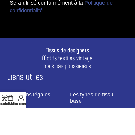
Sera utilisé conformément à la
Politique de
confidentialité
Tissus de designers
Motifs textiles vintage
mais pas poussiéreux
Liens utiles
Mentions légales
Les types de tissu
base
outique
Panier
Mon compte
CGV
Questions fréquentes
Confidentialité
Fabrication & livraison
Contactez-nous
Pros & revendeurs