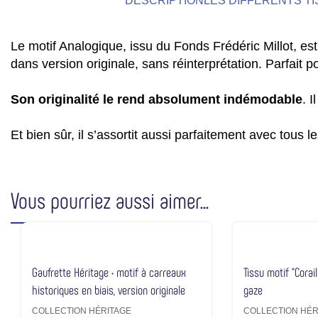
DESCRIPTION
LES DIFFÉRENTS T
Le motif Analogique, issu du Fonds Frédéric Millot, es
dans version originale, sans réinterprétation. Parfait po
Son originalité le rend absolument indémodable
. 
Et bien sûr, il s’assortit aussi parfaitement avec tous le
Vous pourriez aussi aimer...
Gaufrette Héritage • motif à carreaux
Tissu motif “Corai
historiques en biais, version originale
gaze
COLLECTION HÉRITAGE
COLLECTION HÉR