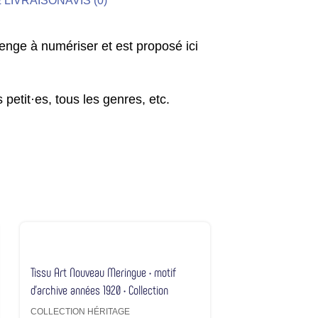
 LIVRAISON
AVIS (0)
llenge à numériser et est proposé ici
s petit·es, tous les genres, etc.
Tissu Art Nouveau Meringue • motif
d’archive années 1920 • Collection
Héritage
COLLECTION HÉRITAGE