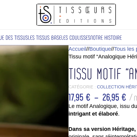
fois sans frais avec Klarna
UE DES TISSUS
LES TISSUS BASE
LES COULISSES
NOTRE HISTOIRE
Accueil
/
Boutique
/
Tous les 
Tissu motif “Analogique Hér
Tissu motif “
CATÉGORIE :
COLLECTION HÉRI
17,95
€
–
26,95
€
Le motif Analogique, issu du
intrigant et élaboré
.
Dans sa version Héritage
originale, sans réinterprétati