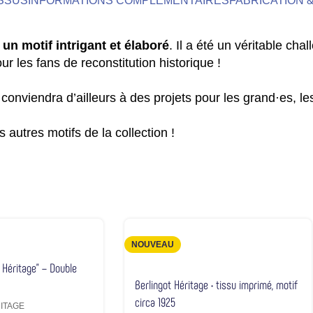
ISSUS
INFORMATIONS COMPLÉMENTAIRES
FABRICATION &
t
un motif intrigant et élaboré
. Il a été un véritable cha
ur les fans de reconstitution historique !
Il conviendra d’ailleurs à des projets pour les grand·es, le
s autres motifs de la collection !
NOUVEAU
l Héritage” – Double
Berlingot Héritage • tissu imprimé, motif
circa 1925
ITAGE