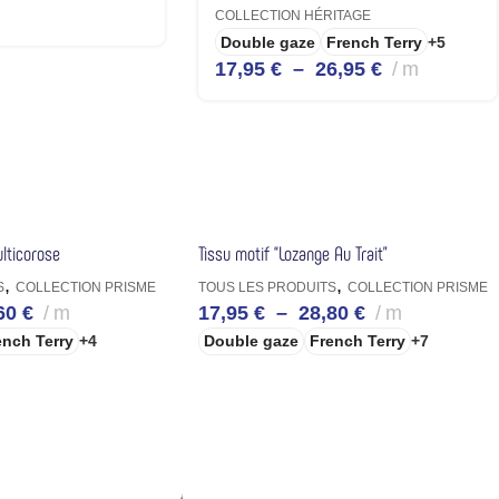
COLLECTION HÉRITAGE
Double gaze
French Terry
+5
17,95
€
–
26,95
€
m
ulticorose
Tissu motif “Lozange Au Trait”
,
,
S
COLLECTION PRISME
TOUS LES PRODUITS
COLLECTION PRISME
60
€
m
17,95
€
–
28,80
€
m
ench Terry
+4
Double gaze
French Terry
+7
IONS
CHOIX DES OPTIONS