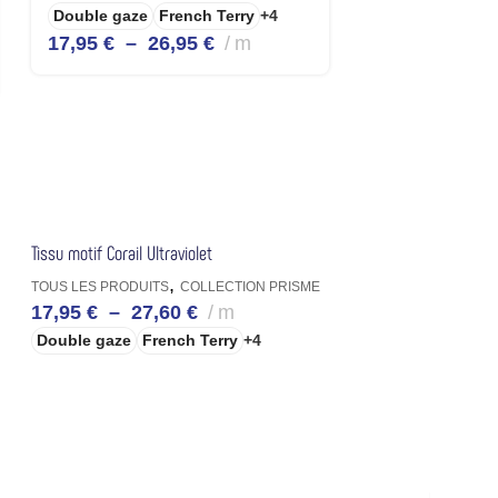
Double gaze
French Terry
+4
17,95
€
–
26,95
€
m
Tissu motif Corail Ultraviolet
,
TOUS LES PRODUITS
COLLECTION PRISME
17,95
€
–
27,60
€
m
Double gaze
French Terry
+4
CHOIX DES OPTIONS