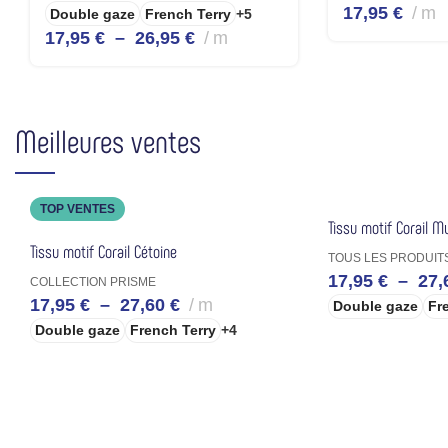
17,95
€
m
Double gaze
French Terry
+5
17,95
€
–
26,95
€
m
Meilleures ventes
TOP VENTES
Tissu motif Corail M
Tissu motif Corail Cétoine
TOUS LES PRODUIT
17,95
€
–
27,
COLLECTION PRISME
17,95
€
–
27,60
€
m
Double gaze
Fr
Double gaze
French Terry
+4
CHOIX DES OPT
CHOIX DES OPTIONS