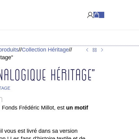
Livraison à partir de 2,20 €*
produits
/
Collection Héritage
/
itage”
Analogique Héritage”
TAGE
m
 Fonds Frédéric Millot, est
un motif
,
il vous est livré dans sa version
on ! Les fans d’histoire textile et de