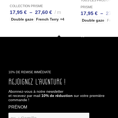
TOUS LES PRODUITS
C
COLLECTION PRISME
PRISME
17,95
€
–
27,60
€
m
17,95
€
–
27,6
Double gaze
French Terry
+4
Double gaze
Frenc
CHOIX DES OPTIONS
CHOIX DES OPTION
10% DE REMISE IMMÉDIATE
Rejoignez l'aventure !
Abonnez-vous à notre newsletter
et recevez par mail
10% de réduction
sur votre première
commande !
PRÉNOM