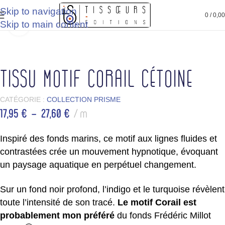
Skip to navigation
rna
Livraison à partir de 2,20 €*
3 fois sans frais avec Kla
0
/
0,0
Skip to main content
Agrandir
ueil
/
Boutique
/
Tous les produits
/
Collection Prisme
Tissu motif Corail Cétoine
CATÉGORIE :
COLLECTION PRISME
17,95
€
–
27,60
€
m
Inspiré des fonds marins, ce motif aux lignes fluides et
contrastées crée un mouvement hypnotique, évoquant
un paysage aquatique en perpétuel changement.
Sur un fond noir profond, l’indigo et le turquoise révèlent
toute l’intensité de son tracé.
Le motif Corail est
probablement mon préféré
du fonds Frédéric Millot