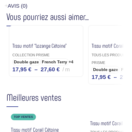
AVIS (0)
Vous pourriez aussi aimer...
Tissu motif “Lozange Cétoine”
Tissu motif Corail Ult
,
COLLECTION PRISME
TOUS LES PRODUITS
Double gaze
French Terry
+4
PRISME
17,95
€
–
27,60
€
m
Double gaze
Frenc
17,95
€
–
27,
Meilleures ventes
TOP VENTES
Tissu motif Corail Mul
Tissu motif Corail Cétoine
,