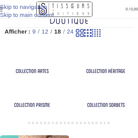
Skip to navigation
s avec Klarna
Livraison à partir de 2,20 €*
3 fois sans frai
0
/
0,0
Boutique
Skip to main content
Afficher
9
12
18
24
COLLECTION ARTES
COLLECTION HÉRITAGE
COLLECTION PRISME
COLLECTION SORBETS