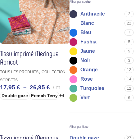
Filtrer par couleur
Anthracite
2
Blanc
22
Bleu
7
Fushia
5
Jaune
Tissu imprimé Meringue
9
Abricot
Noir
3
Orange
12
,
TOUS LES PRODUITS
COLLECTION
Rose
14
SORBETS
17,95
€
–
26,95
€
m
Turquoise
12
Double gaze
French Terry
+4
Vert
6
CHOIX DES OPTIONS
Filtrer par tissu
Tissu imprimé Meringue
Double gaze
27