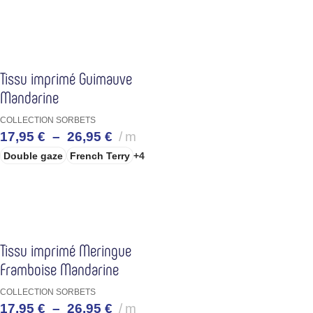
CHOIX DES OPTIONS
Tissu imprimé Guimauve
Mandarine
COLLECTION SORBETS
17,95
€
–
26,95
€
m
Double gaze
French Terry
+4
CHOIX DES OPTIONS
Tissu imprimé Meringue
Framboise Mandarine
COLLECTION SORBETS
17,95
€
–
26,95
€
m