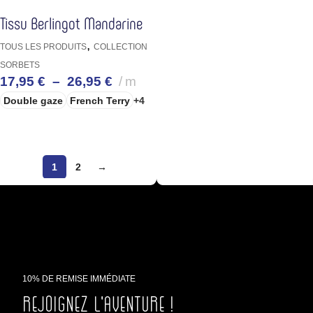
Tissu Berlingot Mandarine
,
TOUS LES PRODUITS
COLLECTION
SORBETS
17,95
€
–
26,95
€
m
Double gaze
French Terry
+4
CHOIX DES OPTIONS
1
2
→
10% DE REMISE IMMÉDIATE
Rejoignez l'aventure !