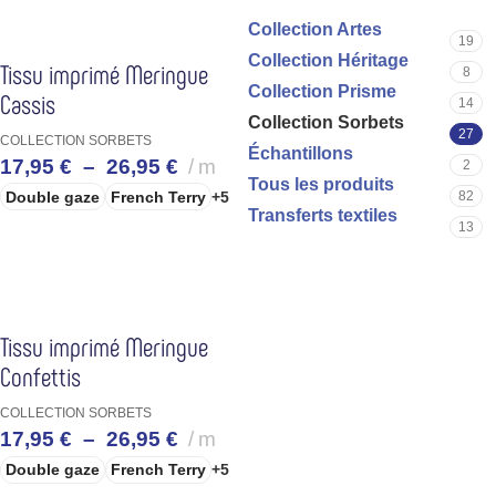
Collection Artes
19
Collection Héritage
Tissu imprimé Meringue
8
Collection Prisme
Cassis
14
Collection Sorbets
27
COLLECTION SORBETS
Échantillons
17,95
€
–
26,95
€
m
2
Tous les produits
Double gaze
French Terry
+5
82
Transferts textiles
13
CHOIX DES OPTIONS
Tissu imprimé Meringue
Confettis
COLLECTION SORBETS
17,95
€
–
26,95
€
m
Double gaze
French Terry
+5