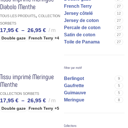
Diabolo Menthe
French Terry
27
Jersey côtelé
12
,
TOUS LES PRODUITS
COLLECTION
Jersey de coton
27
SORBETS
Percale de coton
27
17,95
€
–
26,95
€
m
Satin de coton
27
Double gaze
French Terry
+4
Toile de Panama
27
CHOIX DES OPTIONS
Filtrer par motif
Tissu imprimé Meringue
Berlingot
9
Menthe
Gaufrette
5
Guimauve
5
COLLECTION SORBETS
Meringue
17,95
€
–
26,95
€
m
8
Double gaze
French Terry
+5
CHOIX DES OPTIONS
Collections