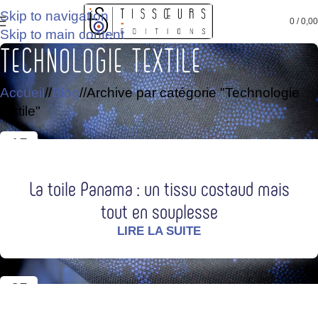
Skip to navigation
 sans frais avec Klarna
Livraison à partir de 2,20 €*
3 fois
0
/
0,0
Skip to main content
Technologie textile
Accueil
/
Blog
/
Archive par catégorie "Technologie
textile"
15
JUIL
La toile Panama : un tissu costaud mais
tout en souplesse
LIRE LA SUITE
25
AVR