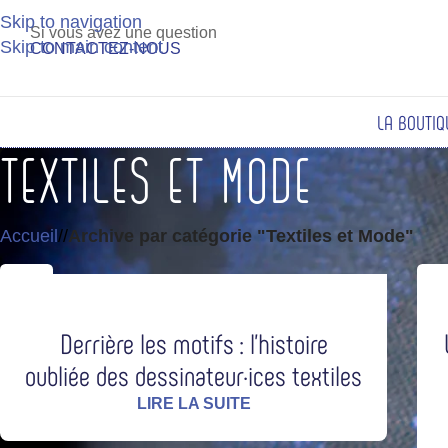
Skip to navigation
 de 2,20 €*
Si vous avez une question
Skip to main content
CONTACTEZ-NOUS
LA BOUTIQ
Textiles et Mode
Accueil
/
Archive par catégorie "Textiles et Mode"
06
2
JUIN
M
Derrière les motifs : l’histoire
oubliée des dessinateur·ices textiles
LIRE LA SUITE