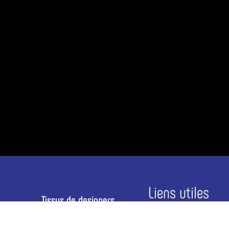
Liens utiles
Tissus de designers
Motifs textiles vintage
Mentions légales
mais pas poussiéreux