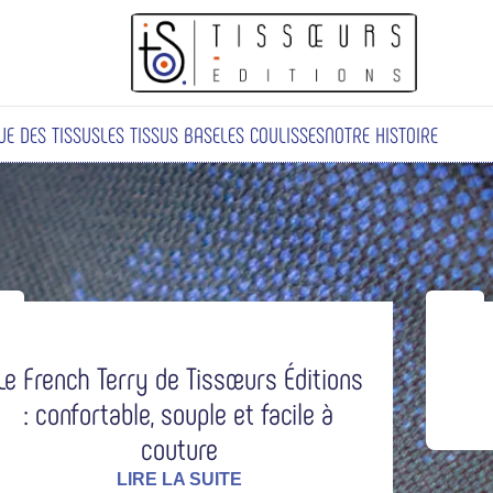
3 fois sans frais avec Klarna
UE DES TISSUS
LES TISSUS BASE
LES COULISSES
NOTRE HISTOIRE
5
27
AR
SEP
Le French Terry de Tissœurs Éditions
: confortable, souple et facile à
couture
LIRE LA SUITE